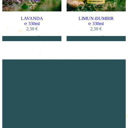
LAVANDA
LIMUN-ĐUMBIR
℮
330ml
℮
330ml
2,50
€
2,50
€
DODAJ U KOŠARICU
DODAJ U KOŠARICU
© 2026 Crobucha Kombucha
Opći uvjeti poslovanja
|
Polica Privatnosti
DR. SCOBY CRAFT BREWERY, Kolodvorska 77A, 10450
Jastrebarsko. Hrvatska
DR. SCOBY D.O.O. Travanjska 7, 10000 Zagreb, Hrvatska, OIB:
99469204537, IBAN: HR6024020061101086882
crobuchakombucha@gmail.com