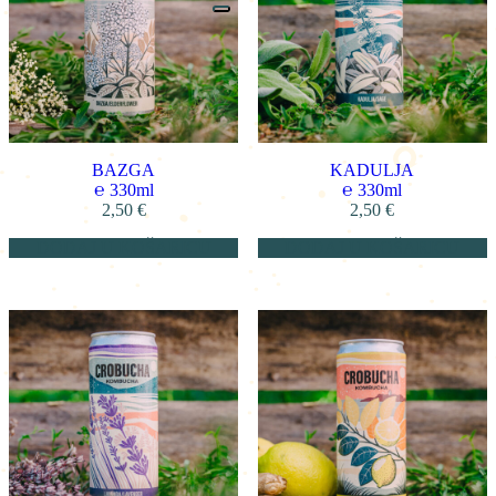
BAZGA
KADULJA
℮
330ml
℮
330ml
2,50
€
2,50
€
DODAJ U KOŠARICU
DODAJ U KOŠARICU