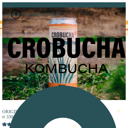
Skoči
do
0
sadržaja
HOME
O NAMA
KONTAKT
ORIGINAL
℮
330ml
(
1
recenzija korisnika)