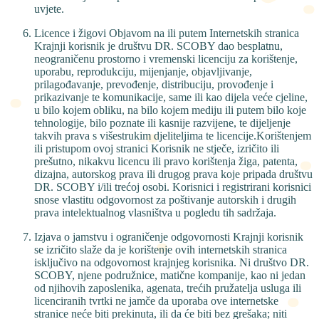
uvjete.
Licence i žigovi Objavom na ili putem Internetskih stranica
Krajnji korisnik je društvu DR. SCOBY dao besplatnu,
neograničenu prostorno i vremenski licenciju za korištenje,
uporabu, reprodukciju, mijenjanje, objavljivanje,
prilagođavanje, prevođenje, distribuciju, provođenje i
prikazivanje te komunikacije, same ili kao dijela veće cjeline,
u bilo kojem obliku, na bilo kojem mediju ili putem bilo koje
tehnologije, bilo poznate ili kasnije razvijene, te dijeljenje
takvih prava s višestrukim djeliteljima te licencije.Korištenjem
ili pristupom ovoj stranici Korisnik ne stječe, izričito ili
prešutno, nikakvu licencu ili pravo korištenja žiga, patenta,
dizajna, autorskog prava ili drugog prava koje pripada društvu
DR. SCOBY i/ili trećoj osobi. Korisnici i registrirani korisnici
snose vlastitu odgovornost za poštivanje autorskih i drugih
prava intelektualnog vlasništva u pogledu tih sadržaja.
Izjava o jamstvu i ograničenje odgovornosti Krajnji korisnik
se izričito slaže da je korištenje ovih internetskih stranica
isključivo na odgovornost krajnjeg korisnika. Ni društvo DR.
SCOBY, njene podružnice, matične kompanije, kao ni jedan
od njihovih zaposlenika, agenata, trećih pružatelja usluga ili
licenciranih tvrtki ne jamče da uporaba ove internetske
stranice neće biti prekinuta, ili da će biti bez grešaka; niti