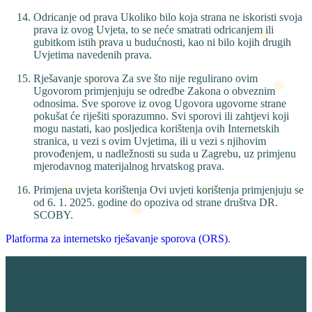
Odricanje od prava Ukoliko bilo koja strana ne iskoristi svoja
prava iz ovog Uvjeta, to se neće smatrati odricanjem ili
gubitkom istih prava u budućnosti, kao ni bilo kojih drugih
Uvjetima navedenih prava.
Rješavanje sporova Za sve što nije regulirano ovim
Ugovorom primjenjuju se odredbe Zakona o obveznim
odnosima. Sve sporove iz ovog Ugovora ugovorne strane
pokušat će riješiti sporazumno. Svi sporovi ili zahtjevi koji
mogu nastati, kao posljedica korištenja ovih Internetskih
stranica, u vezi s ovim Uvjetima, ili u vezi s njihovim
provođenjem, u nadležnosti su suda u Zagrebu, uz primjenu
mjerodavnog materijalnog hrvatskog prava.
Primjena uvjeta korištenja Ovi uvjeti korištenja primjenjuju se
od 6. 1. 2025. godine do opoziva od strane društva DR.
SCOBY.
Platforma za internetsko rješavanje sporova (ORS)
.
© 2026 Crobucha Kombucha