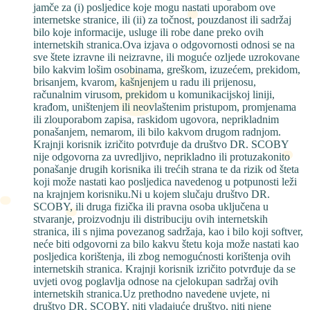
jamče za (i) posljedice koje mogu nastati uporabom ove
internetske stranice, ili (ii) za točnost, pouzdanost ili sadržaj
bilo koje informacije, usluge ili robe dane preko ovih
internetskih stranica.Ova izjava o odgovornosti odnosi se na
sve štete izravne ili neizravne, ili moguće ozljede uzrokovane
bilo kakvim lošim osobinama, greškom, izuzećem, prekidom,
brisanjem, kvarom, kašnjenjem u radu ili prijenosu,
računalnim virusom, prekidom u komunikacijskoj liniji,
krađom, uništenjem ili neovlaštenim pristupom, promjenama
ili zlouporabom zapisa, raskidom ugovora, neprikladnim
ponašanjem, nemarom, ili bilo kakvom drugom radnjom.
Krajnji korisnik izričito potvrđuje da društvo DR. SCOBY
nije odgovorna za uvredljivo, neprikladno ili protuzakonito
ponašanje drugih korisnika ili trećih strana te da rizik od šteta
koji može nastati kao posljedica navedenog u potpunosti leži
na krajnjem korisniku.Ni u kojem slučaju društvo DR.
SCOBY, ili druga fizička ili pravna osoba uključena u
stvaranje, proizvodnju ili distribuciju ovih internetskih
stranica, ili s njima povezanog sadržaja, kao i bilo koji softver,
neće biti odgovorni za bilo kakvu štetu koja može nastati kao
posljedica korištenja, ili zbog nemogućnosti korištenja ovih
internetskih stranica. Krajnji korisnik izričito potvrđuje da se
uvjeti ovog poglavlja odnose na cjelokupan sadržaj ovih
internetskih stranica.Uz prethodno navedene uvjete, ni
društvo DR. SCOBY, niti vladajuće društvo, niti njene