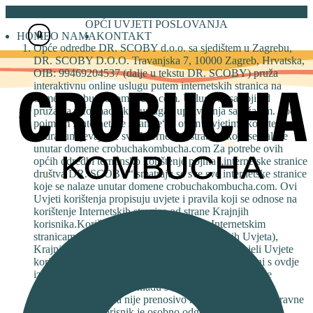
Skoči
do
OPĆI UVJETI POSLOVANJA
0
sadržaja
HOME
O NAMA
KONTAKT
Opće odredbe DR. SCOBY d.o.o. sa sjedištem u Zagrebu,
DR. SCOBY D.O.O. Travanjska 7, 10000 Zagreb, Hrvatska,
OIB: 99469204537 (dalje u tekstu DR. SCOBY) pruža
interaktivnu online uslugu putem internetskih stranica na
domeni crobuchakombucha.com. Usluga se sastoji od
pružanja informacijskih usluga i upravljanja sadržajem. Pod
pojmom „Internetske stranice“ u ovim Uvjetima korištenja
podrazumijevaju se sve Internetske stranice koje se nalaze
unutar domene crobuchakombucha.com Za potrebe ovih
općih odredbi terminsko korištenje pojma „internetske stranice
društva DR. SCOBY“ smatraju se sve sve internetske stranice
koje se nalaze unutar domene crobuchakombucha.com. Ovi
Uvjeti korištenja propisuju uvjete i pravila koji se odnose na
korištenje Internetskih stranica od strane Krajnjih
korisnika.Korištenjem i pristupom ovim Internetskim
stranicama (izuzev u slučaju prvog čitanja ovih Uvjeta),
Krajnji korisnici izjavljuju da su pročitali i razumjeli Uvjete
korištenja, da su s istim upoznati i u cijelosti suglasni s ovdje
iznesenim uvjetima i pravilima te pristaju na korištenje
Internetskih stranica u skladu s njima.Pravo korištenja
Internetskih stranica nije prenosivo na druge fizičke ili pravne
osobe. Krajnji korisnik je osobno odgovoran za zaštitu