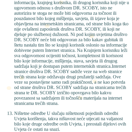
informacija, krajnjeg korisnika, ili drugog korisnika koji nije u
ugovornom odnosu s društvom DR. SCOBY, isto ne
autorizira te stoga ne može biti odgovorna za točnost ili
pouzdanost bilo kojeg mišljenja, savjeta, ili izjave koja je
objavljena na internetskim stranicama, od strane bilo koga tko
nije ovlašteni zaposlenik društva DR. SCOBY, ili koji ne
djeluje po službenoj dužnosti. Ni pod kojim uvjetima društvo
DR. SCOBY neće biti odgovoran za bilo kakav gubitak ili
štetu nastalu tim što se krajnji korisnik oslonio na informacije
dobivene putem Internet stranica. Na Krajnjem korisniku leži
sva odgovornost ocijeniti točnost, kompletnost ili korisnost
bilo koje informacije, mišljenja, stava, savjeta ili drugog
sadržaja koji je dostupan putem internetskih stranica.Internet
stranice društva DR. SCOBY sadrže veze na web stranice
trećih strana koje održavaju drugi pružatelji sadržaja. Ove
veze su postavljene samo radi praktičnosti, a ne kao potvrda
od strane društva DR. SCOBY sadržaja na stranicama trećih
strana te DR. SCOBY izričito opovrgava bilo kakvu
povezanost sa sadržajem ili točnošću materijala na internet
stranicama trećih strana.
Ništetne odredbe U slučaju ništetnosti pojedinih odredbi
Uvjeta korištenja, takva ništavost neće utjecati na valjanost
bilo koje druge odredbe ovih Uvjeta, i preostali dijelovi ovih
Uvjeta će ostati na snazi.