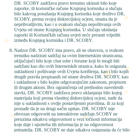
DR. SCOBY zadržava pravo trenutno ukinuti bilo koje
zaporke, ili korisničke račune Krajnjeg korisnika u slučaju
bilo kakvog ponašanja Krajnjeg korisnika koje društvo DR.
SCOBY, prema svojoj diskrecijskoj ocjeni, smatra da je
neprihvatljivim, kao i u svakom slučaju nepoštivanja ovih
Uvjeta od strane Krajnjeg korisnika. U slučaju ukidanja
zaporki ili Korisničkih računa uvjeti neće prestati vrijediti
između Krajnjeg korisnika i DR. SCOBY.
Nadzor DR. SCOBY ima pravo, ali ne obavezu, u svakom
trenutku nadzirati sadržaj na ovim Internetskim stranicama,
uključujući bilo koje chat sobe i forume koji bi mogli biti
sadržani kao dio ovih Internetskih stranica, kako bi osigurala
sukladnost i poštivanje ovih Uvjeta korištenja, kao i bilo kojih
drugih pravila propisanih od strane društva DR. SCOBY, kao
i sukladnost s bilo kojim odgovarajućim zakonom, propisom
ili drugim aktom. Bez ograničenja od prethodno navedenih
stavki, DR. SCOBY zadržava pravo uklanjanja bilo kojeg
materijala koji prema vlastitoj diskrecijskoj ocjeni, nađe da
nije u sukladnosti s ovdje postavljenim pravilima, ili za koji
pronađe da je na drugi način upitan. DR. SCOBY nije
obvezan odgovoriti na interaktivne sadržaje.SCOBY ne
preuzima nikakvu odgovornost u vezi točnosti informacija
koje daje i upotreba tih informacija je na odgovornost
primatelja. DR. SCOBY ne daje nikakva osiguranja da će bilo