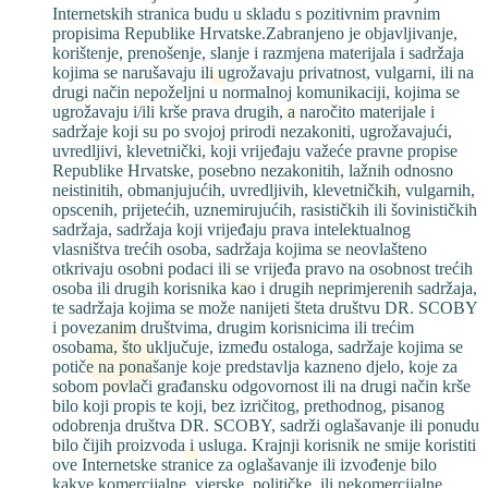
Internetskih stranica budu u skladu s pozitivnim pravnim
propisima Republike Hrvatske.Zabranjeno je objavljivanje,
korištenje, prenošenje, slanje i razmjena materijala i sadržaja
kojima se narušavaju ili ugrožavaju privatnost, vulgarni, ili na
drugi način nepoželjni u normalnoj komunikaciji, kojima se
ugrožavaju i/ili krše prava drugih, a naročito materijale i
sadržaje koji su po svojoj prirodi nezakoniti, ugrožavajući,
uvredljivi, klevetnički, koji vrijeđaju važeće pravne propise
Republike Hrvatske, posebno nezakonitih, lažnih odnosno
neistinitih, obmanjujućih, uvredljivih, klevetničkih, vulgarnih,
opscenih, prijetećih, uznemirujućih, rasističkih ili šovinističkih
sadržaja, sadržaja koji vrijeđaju prava intelektualnog
vlasništva trećih osoba, sadržaja kojima se neovlašteno
otkrivaju osobni podaci ili se vrijeđa pravo na osobnost trećih
osoba ili drugih korisnika kao i drugih neprimjerenih sadržaja,
te sadržaja kojima se može nanijeti šteta društvu DR. SCOBY
i povezanim društvima, drugim korisnicima ili trećim
osobama, što uključuje, između ostaloga, sadržaje kojima se
potiče na ponašanje koje predstavlja kazneno djelo, koje za
sobom povlači građansku odgovornost ili na drugi način krše
bilo koji propis te koji, bez izričitog, prethodnog, pisanog
odobrenja društva DR. SCOBY, sadrži oglašavanje ili ponudu
bilo čijih proizvoda i usluga. Krajnji korisnik ne smije koristiti
ove Internetske stranice za oglašavanje ili izvođenje bilo
kakve komercijalne, vjerske, političke, ili nekomercijalne