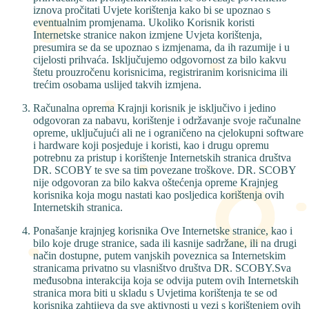
iznova pročitati Uvjete korištenja kako bi se upoznao s
eventualnim promjenama. Ukoliko Korisnik koristi
Internetske stranice nakon izmjene Uvjeta korištenja,
presumira se da se upoznao s izmjenama, da ih razumije i u
cijelosti prihvaća. Isključujemo odgovornost za bilo kakvu
štetu prouzročenu korisnicima, registriranim korisnicima ili
trećim osobama uslijed takvih izmjena.
Računalna oprema Krajnji korisnik je isključivo i jedino
odgovoran za nabavu, korištenje i održavanje svoje računalne
opreme, uključujući ali ne i ograničeno na cjelokupni software
i hardware koji posjeduje i koristi, kao i drugu opremu
potrebnu za pristup i korištenje Internetskih stranica društva
DR. SCOBY te sve sa tim povezane troškove. DR. SCOBY
nije odgovoran za bilo kakva oštećenja opreme Krajnjeg
korisnika koja mogu nastati kao posljedica korištenja ovih
Internetskih stranica.
Ponašanje krajnjeg korisnika Ove Internetske stranice, kao i
bilo koje druge stranice, sada ili kasnije sadržane, ili na drugi
način dostupne, putem vanjskih poveznica sa Internetskim
stranicama privatno su vlasništvo društva DR. SCOBY.Sva
međusobna interakcija koja se odvija putem ovih Internetskih
stranica mora biti u skladu s Uvjetima korištenja te se od
korisnika zahtijeva da sve aktivnosti u vezi s korištenjem ovih