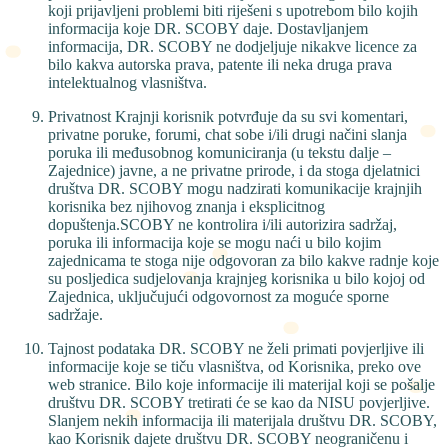
koji prijavljeni problemi biti riješeni s upotrebom bilo kojih
informacija koje DR. SCOBY daje. Dostavljanjem
informacija, DR. SCOBY ne dodjeljuje nikakve licence za
bilo kakva autorska prava, patente ili neka druga prava
intelektualnog vlasništva.
Privatnost Krajnji korisnik potvrđuje da su svi komentari,
privatne poruke, forumi, chat sobe i/ili drugi načini slanja
poruka ili međusobnog komuniciranja (u tekstu dalje –
Zajednice) javne, a ne privatne prirode, i da stoga djelatnici
društva DR. SCOBY mogu nadzirati komunikacije krajnjih
korisnika bez njihovog znanja i eksplicitnog
dopuštenja.SCOBY ne kontrolira i/ili autorizira sadržaj,
poruka ili informacija koje se mogu naći u bilo kojim
zajednicama te stoga nije odgovoran za bilo kakve radnje koje
su posljedica sudjelovanja krajnjeg korisnika u bilo kojoj od
Zajednica, uključujući odgovornost za moguće sporne
sadržaje.
Tajnost podataka DR. SCOBY ne želi primati povjerljive ili
informacije koje se tiču vlasništva, od Korisnika, preko ove
web stranice. Bilo koje informacije ili materijal koji se pošalje
društvu DR. SCOBY tretirati će se kao da NISU povjerljive.
Slanjem nekih informacija ili materijala društvu DR. SCOBY,
kao Korisnik dajete društvu DR. SCOBY neograničenu i