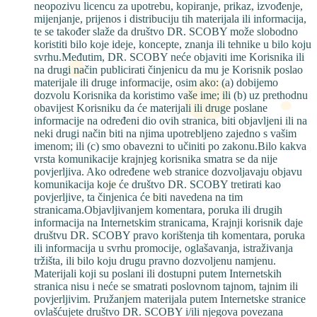
neopozivu licencu za upotrebu, kopiranje, prikaz, izvođenje,
mijenjanje, prijenos i distribuciju tih materijala ili informacija,
te se također slaže da društvo DR. SCOBY može slobodno
koristiti bilo koje ideje, koncepte, znanja ili tehnike u bilo koju
svrhu.Međutim, DR. SCOBY neće objaviti ime Korisnika ili
na drugi način publicirati činjenicu da mu je Korisnik poslao
materijale ili druge informacije, osim ako: (a) dobijemo
dozvolu Korisnika da koristimo vaše ime; ili (b) uz prethodnu
obavijest Korisniku da će materijali ili druge poslane
informacije na određeni dio ovih stranica, biti objavljeni ili na
neki drugi način biti na njima upotrebljeno zajedno s vašim
imenom; ili (c) smo obavezni to učiniti po zakonu.Bilo kakva
vrsta komunikacije krajnjeg korisnika smatra se da nije
povjerljiva. Ako određene web stranice dozvoljavaju objavu
komunikacija koje će društvo DR. SCOBY tretirati kao
povjerljive, ta činjenica će biti navedena na tim
stranicama.Objavljivanjem komentara, poruka ili drugih
informacija na Internetskim stranicama, Krajnji korisnik daje
društvu DR. SCOBY pravo korištenja tih komentara, poruka
ili informacija u svrhu promocije, oglašavanja, istraživanja
tržišta, ili bilo koju drugu pravno dozvoljenu namjenu.
Materijali koji su poslani ili dostupni putem Internetskih
stranica nisu i neće se smatrati poslovnom tajnom, tajnim ili
povjerljivim. Pružanjem materijala putem Internetske stranice
ovlašćujete društvo DR. SCOBY i/ili njegova povezana