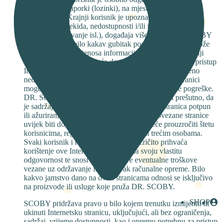
povjerljivosti zaporki (lozinki), na mjestima gdje one kao
takve postoje.Krajnji korisnik je upoznat sa činjenicom
povremenih prekida, nedostupnosti i/ili isključenja usluga
(rutinsko održavanje isl.), događaja više sile te DR. SCOBY
ne odgovara za bilo kakav gubitak podataka do kojeg može
doći za vrijeme prijenosa informacija na Internetu. Krajnji
korisnik se slaže i prihvaća da zbog navedenih razloga pristup
Internetskim stranicama može biti u prekidu, privremeno
nedostupan ili isključen.Informacije na ovoj web stranici
mogu sadržavati tehničke netočnosti ili tipografske pogreške.
DR. SCOBY ne izjavljuje niti jamči, izričito niti prešutno, da
je sadržaj Internetske stranice i/ili povezanih stranica potpun
ili ažuriran; da će Internetska stranica i/ili povezane stranice
uvijek biti dostupne i raspoložive, te da neće prouzročiti štetu
korisnicima, registriranim korisnicima ili trećim osobama.
Svaki korisnik i registrirani korisnik izričito prihvaća
korištenje ove Internetske stranice na svoju vlastitu
odgovornost te snosi isključivo sve eventualne troškove
vezane uz održavanje ili popravak računalne opreme. Bilo
kakvo jamstvo dano na ovim stranicama odnosi se isključivo
na proizvode ili usluge koje pruža DR. SCOBY.
SHOP
SCOBY pridržava pravo u bilo kojem trenutku izmijeniti ili
ukinuti Internetsku stranicu, uključujući, ali bez ograničenja,
sadržaj, vrijeme dostupnosti, kao i opremu potrebnu za pristup