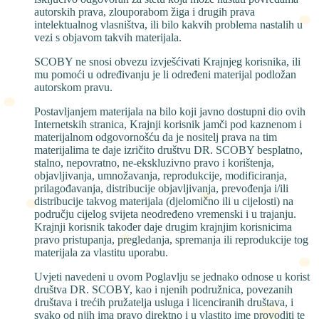
autorskih prava, zlouporabom žiga i drugih prava
intelektualnog vlasništva, ili bilo kakvih problema nastalih u
vezi s objavom takvih materijala.
SCOBY ne snosi obvezu izvješćivati Krajnjeg korisnika, ili
mu pomoći u određivanju je li određeni materijal podložan
autorskom pravu.
Postavljanjem materijala na bilo koji javno dostupni dio ovih
Internetskih stranica, Krajnji korisnik jamči pod kaznenom i
materijalnom odgovornošću da je nositelj prava na tim
materijalima te daje izričito društvu DR. SCOBY besplatno,
stalno, nepovratno, ne-ekskluzivno pravo i korištenja,
objavljivanja, umnožavanja, reprodukcije, modificiranja,
prilagođavanja, distribucije objavljivanja, prevođenja i/ili
distribucije takvog materijala (djelomično ili u cijelosti) na
području cijelog svijeta neodređeno vremenski i u trajanju.
Krajnji korisnik također daje drugim krajnjim korisnicima
pravo pristupanja, pregledanja, spremanja ili reprodukcije tog
materijala za vlastitu uporabu.
Uvjeti navedeni u ovom Poglavlju se jednako odnose u korist
društva DR. SCOBY, kao i njenih podružnica, povezanih
društava i trećih pružatelja usluga i licenciranih društava, i
svako od njih ima pravo direktno i u vlastito ime provoditi te