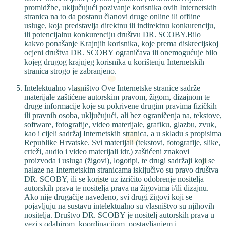
promidžbe, uključujući pozivanje korisnika ovih Internetskih
stranica na to da postanu članovi druge online ili offline
usluge, koja predstavlja direktnu ili indirektnu konkurenciju,
ili potencijalnu konkurenciju društvu DR. SCOBY.Bilo
kakvo ponašanje Krajnjih korisnika, koje prema diskrecijskoj
ocjeni društva DR. SCOBY ograničava ili onemogućuje bilo
kojeg drugog krajnjeg korisnika u korištenju Internetskih
stranica strogo je zabranjeno.
Intelektualno vlasništvo Ove Internetske stranice sadrže
materijale zaštićene autorskim pravom, žigom, dizajnom te
druge informacije koje su pokrivene drugim pravima fizičkih
ili pravnih osoba, uključujući, ali bez ograničenja na, tekstove,
software, fotografije, video materijale, grafiku, glazbu, zvuk,
kao i cijeli sadržaj Internetskih stranica, a u skladu s propisima
Republike Hrvatske. Svi materijali (tekstovi, fotografije, slike,
crteži, audio i video materijali idr.) zaštićeni znakovi
proizvoda i usluga (žigovi), logotipi, te drugi sadržaji koji se
nalaze na Internetskim stranicama isključivo su pravo društva
DR. SCOBY, ili se koriste uz izričito odobrenje nositelja
autorskih prava te nositelja prava na žigovima i/ili dizajnu.
Ako nije drugačije navedeno, svi drugi žigovi koji se
pojavljuju na sustavu intelektualno su vlasništvo su njihovih
nositelja. Društvo DR. SCOBY je nositelj autorskih prava u
vezi s odabirom, koordinacijom, postavljanjem i