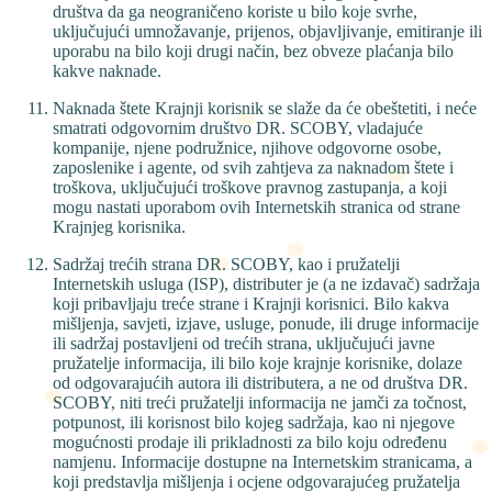
društva da ga neograničeno koriste u bilo koje svrhe,
uključujući umnožavanje, prijenos, objavljivanje, emitiranje ili
uporabu na bilo koji drugi način, bez obveze plaćanja bilo
kakve naknade.
Naknada štete Krajnji korisnik se slaže da će obeštetiti, i neće
smatrati odgovornim društvo DR. SCOBY, vladajuće
kompanije, njene podružnice, njihove odgovorne osobe,
zaposlenike i agente, od svih zahtjeva za naknadom štete i
troškova, uključujući troškove pravnog zastupanja, a koji
mogu nastati uporabom ovih Internetskih stranica od strane
Krajnjeg korisnika.
Sadržaj trećih strana DR. SCOBY, kao i pružatelji
Internetskih usluga (ISP), distributer je (a ne izdavač) sadržaja
koji pribavljaju treće strane i Krajnji korisnici. Bilo kakva
mišljenja, savjeti, izjave, usluge, ponude, ili druge informacije
ili sadržaj postavljeni od trećih strana, uključujući javne
pružatelje informacija, ili bilo koje krajnje korisnike, dolaze
od odgovarajućih autora ili distributera, a ne od društva DR.
SCOBY, niti treći pružatelji informacija ne jamči za točnost,
potpunost, ili korisnost bilo kojeg sadržaja, kao ni njegove
mogućnosti prodaje ili prikladnosti za bilo koju određenu
namjenu. Informacije dostupne na Internetskim stranicama, a
koji predstavlja mišljenja i ocjene odgovarajućeg pružatelja