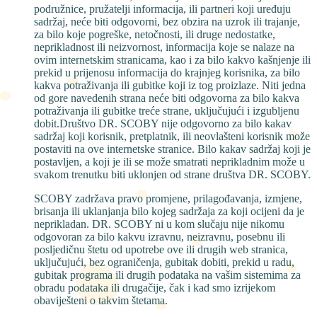
podružnice, pružatelji informacija, ili partneri koji uređuju
sadržaj, neće biti odgovorni, bez obzira na uzrok ili trajanje,
za bilo koje pogreške, netočnosti, ili druge nedostatke,
neprikladnost ili neizvornost, informacija koje se nalaze na
ovim internetskim stranicama, kao i za bilo kakvo kašnjenje ili
prekid u prijenosu informacija do krajnjeg korisnika, za bilo
kakva potraživanja ili gubitke koji iz tog proizlaze. Niti jedna
od gore navedenih strana neće biti odgovorna za bilo kakva
potraživanja ili gubitke treće strane, uključujući i izgubljenu
dobit.Društvo DR. SCOBY nije odgovorno za bilo kakav
sadržaj koji korisnik, pretplatnik, ili neovlašteni korisnik može
postaviti na ove internetske stranice. Bilo kakav sadržaj koji je
postavljen, a koji je ili se može smatrati neprikladnim može u
svakom trenutku biti uklonjen od strane društva DR. SCOBY.
SCOBY zadržava pravo promjene, prilagođavanja, izmjene,
brisanja ili uklanjanja bilo kojeg sadržaja za koji ocijeni da je
neprikladan. DR. SCOBY ni u kom slučaju nije nikomu
odgovoran za bilo kakvu izravnu, neizravnu, posebnu ili
posljedičnu štetu od upotrebe ove ili drugih web stranica,
uključujući, bez ograničenja, gubitak dobiti, prekid u radu,
gubitak programa ili drugih podataka na vašim sistemima za
obradu podataka ili drugačije, čak i kad smo izrijekom
obaviješteni o takvim štetama.