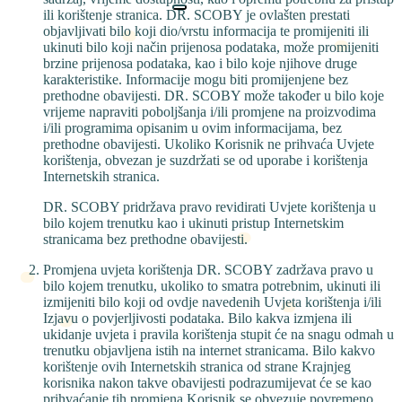
ili korištenje stranica. DR. SCOBY je ovlašten prestati
objavljivati bilo koji dio/vrstu informacija te promijeniti ili
ukinuti bilo koji način prijenosa podataka, može promijeniti
brzine prijenosa podataka, kao i bilo koje njihove druge
karakteristike. Informacije mogu biti promijenjene bez
prethodne obavijesti. DR. SCOBY može također u bilo koje
vrijeme napraviti poboljšanja i/ili promjene na proizvodima
i/ili programima opisanim u ovim informacijama, bez
prethodne obavijesti. Ukoliko Korisnik ne prihvaća Uvjete
korištenja, obvezan je suzdržati se od uporabe i korištenja
Internetskih stranica.
DR. SCOBY pridržava pravo revidirati Uvjete korištenja u
bilo kojem trenutku kao i ukinuti pristup Internetskim
stranicama bez prethodne obavijesti.
Promjena uvjeta korištenja DR. SCOBY zadržava pravo u
bilo kojem trenutku, ukoliko to smatra potrebnim, ukinuti ili
izmijeniti bilo koji od ovdje navedenih Uvjeta korištenja i/ili
Izjavu o povjerljivosti podataka. Bilo kakva izmjena ili
ukidanje uvjeta i pravila korištenja stupit će na snagu odmah u
trenutku objavljena istih na internet stranicama. Bilo kakvo
korištenje ovih Internetskih stranica od strane Krajnjeg
korisnika nakon takve obavijesti podrazumijevat će se kao
prihvaćanje tih promjena.Korisnik se obvezuje povremeno