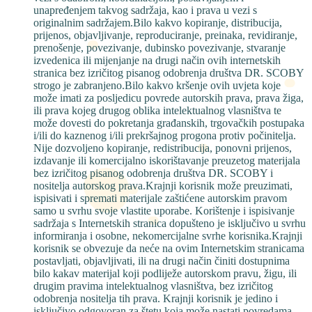
unapređenjem takvog sadržaja, kao i prava u vezi s
originalnim sadržajem.Bilo kakvo kopiranje, distribucija,
prijenos, objavljivanje, reproduciranje, preinaka, revidiranje,
prenošenje, povezivanje, dubinsko povezivanje, stvaranje
izvedenica ili mijenjanje na drugi način ovih internetskih
stranica bez izričitog pisanog odobrenja društva DR. SCOBY
strogo je zabranjeno.Bilo kakvo kršenje ovih uvjeta koje
može imati za posljedicu povrede autorskih prava, prava žiga,
ili prava kojeg drugog oblika intelektualnog vlasništva te
može dovesti do pokretanja građanskih, trgovačkih postupaka
i/ili do kaznenog i/ili prekršajnog progona protiv počinitelja.
Nije dozvoljeno kopiranje, redistribucija, ponovni prijenos,
izdavanje ili komercijalno iskorištavanje preuzetog materijala
bez izričitog pisanog odobrenja društva DR. SCOBY i
nositelja autorskog prava.Krajnji korisnik može preuzimati,
ispisivati i spremati materijale zaštićene autorskim pravom
samo u svrhu svoje vlastite uporabe. Korištenje i ispisivanje
sadržaja s Internetskih stranica dopušteno je isključivo u svrhu
informiranja i osobne, nekomercijalne svrhe korisnika.Krajnji
korisnik se obvezuje da neće na ovim Internetskim stranicama
postavljati, objavljivati, ili na drugi način činiti dostupnima
bilo kakav materijal koji podliježe autorskom pravu, žigu, ili
drugim pravima intelektualnog vlasništva, bez izričitog
odobrenja nositelja tih prava. Krajnji korisnik je jedino i
isključivo odgovoran za štetu koja može nastati povredama