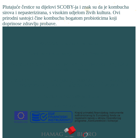
Plutajuće čestice su dijelovi SCOBY-ja i znak su da je kombucha
sirova i nepasterizirana, s visokim udjelom živih kultura. Ovi
prirodni sastojci čine kombuchu bogatom probioticima koji
doprinose zdravlju probave.
© 2026 Crobucha Kombucha
Opći uvjeti poslovanja
|
Polica Privatnosti
DR. SCOBY CRAFT BREWERY, Kolodvorska 77A, 10450
Jastrebarsko. Hrvatska
DR. SCOBY D.O.O. Travanjska 7, 10000 Zagreb, Hrvatska, OIB:
99469204537, IBAN: HR6024020061101086882
crobuchakombucha@gmail.com
+385 92 378 7264