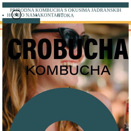
Skoči
do
PRIRODNA KOMBUCHA S OKUSIMA JADRANSKIH
0
sadržaja
HOME
O NAMA
KONTAKT
OTOKA
NARUČI ODMAH