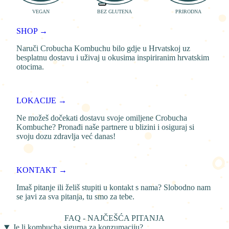
VEGAN
BEZ GLUTENA
PRIRODNA
SHOP →
Naruči Crobucha Kombuchu bilo gdje u Hrvatskoj uz
besplatnu dostavu i uživaj u okusima inspiriranim hrvatskim
otocima.
LOKACIJE →
Ne možeš dočekati dostavu svoje omiljene Crobucha
Kombuche? Pronađi naše partnere u blizini i osiguraj si
svoju dozu zdravlja već danas!
KONTAKT →
Imaš pitanje ili želiš stupiti u kontakt s nama? Slobodno nam
se javi za sva pitanja, tu smo za tebe.
FAQ - NAJČEŠĆA PITANJA
Je li kombucha sigurna za konzumaciju?