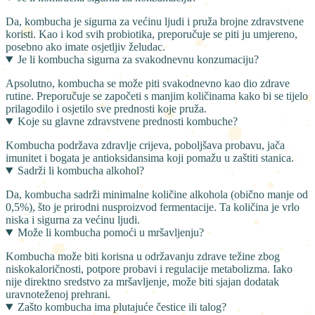
Da, kombucha je sigurna za većinu ljudi i pruža brojne zdravstvene
koristi. Kao i kod svih probiotika, preporučuje se piti ju umjereno,
posebno ako imate osjetljiv želudac.
Je li kombucha sigurna za svakodnevnu konzumaciju?
Apsolutno, kombucha se može piti svakodnevno kao dio zdrave
rutine. Preporučuje se započeti s manjim količinama kako bi se tijelo
prilagodilo i osjetilo sve prednosti koje pruža.
Koje su glavne zdravstvene prednosti kombuche?
Kombucha podržava zdravlje crijeva, poboljšava probavu, jača
imunitet i bogata je antioksidansima koji pomažu u zaštiti stanica.
Sadrži li kombucha alkohol?
Da, kombucha sadrži minimalne količine alkohola (obično manje od
0,5%), što je prirodni nusproizvod fermentacije. Ta količina je vrlo
niska i sigurna za većinu ljudi.
Može li kombucha pomoći u mršavljenju?
Kombucha može biti korisna u održavanju zdrave težine zbog
niskokaloričnosti, potpore probavi i regulacije metabolizma. Iako
nije direktno sredstvo za mršavljenje, može biti sjajan dodatak
uravnoteženoj prehrani.
Zašto kombucha ima plutajuće čestice ili talog?